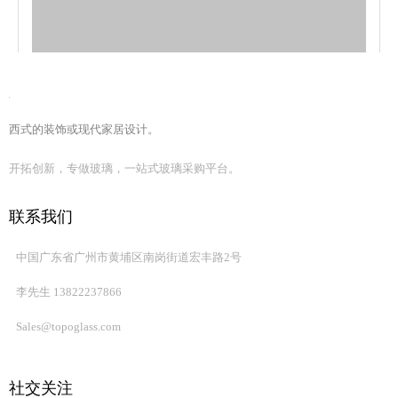
西式的装饰或现代家居设计。
开拓创新，专做玻璃，一站式玻璃采购平台。
联系我们
主要特点
✅
智能光控制和隐私
中国广东省广州市黄埔区南岗街道宏丰路2号
智能玻璃 PDLC 薄膜通过简单的电源开/关即可立即在透明和
不透明状态之间切换，提供按需隐私和自然光控制 - 非常适
李先生 13822237866
合现代建筑和室内应用。
Sales@topoglass.com
✅
卓越的光学清晰度
该薄膜采用先进的 PDLC（聚合物分散液晶）技术设计，可确
保开启模式下的高透明度和关闭模式下的均匀不透明度，在
社交关注