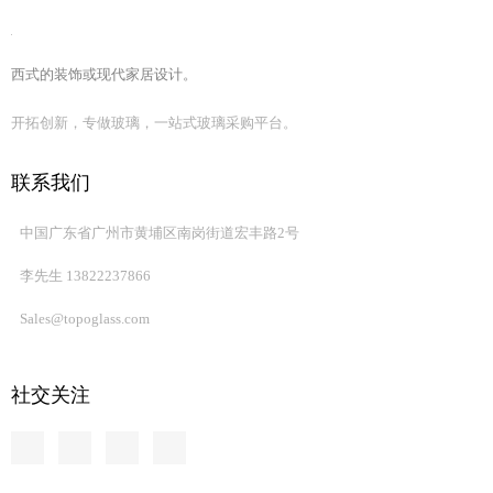
普通玻璃茶杯
普通玻璃茶杯很容易受热不均，导致各部分温度不一，由于热胀冷
西式的装饰或现代家居设计。
缩原理，受热不均和相差太大时，
玻璃片
容易破裂。同时，普通
玻璃耐热不高，高温也容易使玻璃片破裂。
开拓创新，专做玻璃，一站式玻璃采购平台。
高硼硅玻璃茶杯
联系我们
硼硅玻璃茶杯采用高温制作而成，可适应高温和低温。 100度的热
水不会破裂，也不存在普通物体常见的热胀冷缩现象。
中国广东省广州市黄埔区南岗街道宏丰路2号
茶、酸性饮料等液体也是无味的。需要特别说明的是，高硼硅玻璃
李先生 13822237866
只是一种特殊的平板玻璃材料，具有很高的化学稳定性。而且，高
硼硅玻璃茶杯易于清洁，符合安全标准。
Sales@topoglass.com
社交关注