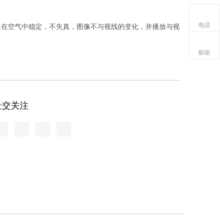
电话
是在空气中稳定，不失真，图像不与视线的变化，并播放与视
邮箱
投影技术可以用来达到保护的目的，并且图像可以被放置在空
社交关注
产品生动地以其独特显示功能和交互式体验功能的内部结
的目的。越来越多的行业开始应用。