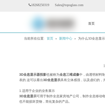

18268250319 Sales@topoglass.com
首页
联系我们
当前所在位置:
首页
»
新闻中心
»
为什么3D全息显
3D全息显示器投影
也被称为
全息三维成像
中，由透明材料
表的.这可以看出
3D全息显示
具有立体感强，以及虚幻的，
1.适用于企业的业务展示
3D全息显示
可用于制作全息家房地产公司，制作全息移动
也不能损坏货物，简化复杂的产品。