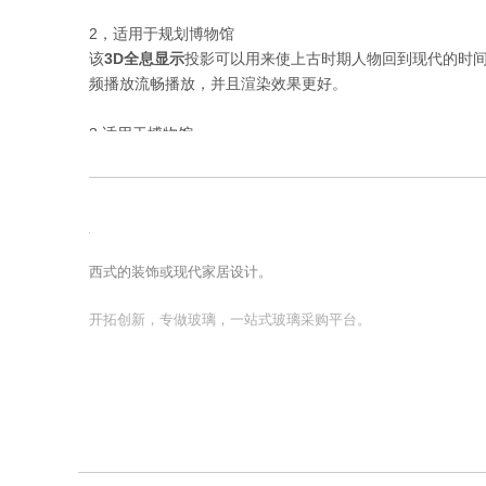
2，适用于规划博物馆
该
3D全息显示
投影可以用来使上古时期人物回到现代的时
频播放流畅播放，并且渲染效果更好。
3.适用于博物馆
的历史遗迹，由于外部条件，例如空气氧化的影响的挖掘后
气中，悬浮在空间的图像可以显示在一个连续
360度显示
旋
3D全息投影技术
是目前显示技术，备受关注的显示器行业
构，给观众一种新颖的和神秘的视觉冲击。
3D全息显示
已
西式的装饰或现代家居设计。
该
3D全息显示
形成可与在同一时间所述真实对象进行组合
该
3D全息显示
清晰可见。箱体采用线条优美。通过加工方
开拓创新，专做玻璃，一站式玻璃采购平台。