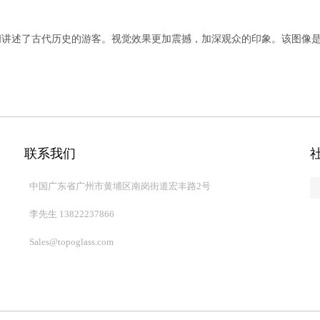
间讲述了古代历史的游客。视觉效果更加震撼，加深观众的印象。该图像
，得到了极大的损坏。为了保护文物，并显示在同一时间，
3D全息显示
转，逼真，无物理显示，以避免文物损坏。
联系我们
，这是从传统的平面显示器不同。该
3D全息显示
投影技术显示产品信息和
经摆脱了僵化，毫无生气的产品介绍，并能吸引观众的注意力，达到宣传
的空间像。它是虚与实的完美结合，并能起到很好的互动效应。
中国广东省广州市黄埔区南岗街道宏丰路2号
法，加工精度非常高，图形清晰，图像清晰。
李先生 13822237866
Sales@topoglass.com