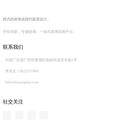
西式的装饰或现代家居设计。
开拓创新，专做玻璃，一站式玻璃采购平台。
联系我们
中国广东省广州市黄埔区南岗街道宏丰路2号
李先生 13822237866
这是我们同事之间一个良好的旅行
Sales@topoglass.com
拓玻
成立于2011年注册资本为
300万，位
于珠
广州
玻璃有限公司
江三角洲，详细地址为中国广东省广州市黄埔东路1658号。我们
社交关注
专注于平板玻璃、汽车玻璃、艺术玻璃、建筑玻璃、装饰玻璃、功
能玻璃、特种玻璃等差异化玻璃产品，用于建筑、汽车、装饰及住
宅用途。