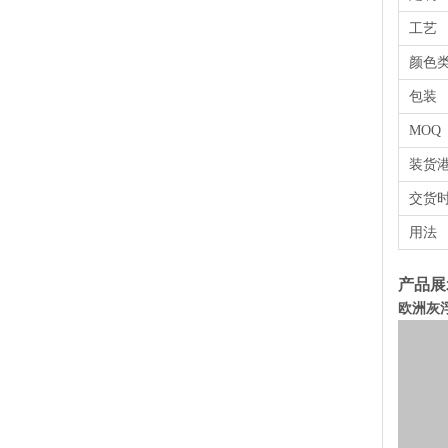
工艺
颜色
包装
MOQ
装货
交货
用法
产品展
欧洲灰