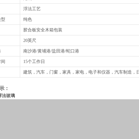
浮法工艺
类型
纯色
胶合板安全木箱包装
20英尺
港
南沙港/黄埔港/盐田港/蛇口港
时间
15个工作日
建筑，汽车，门窗，家具，家电，电子和仪器，汽车制造，
示：
浮法玻璃