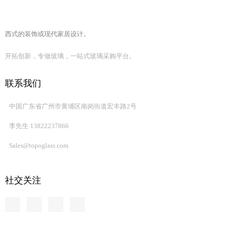
西式的装饰或现代家居设计。
开拓创新，专做玻璃，一站式玻璃采购平台。
显示屏
联系我们
中国广东省广州市黄埔区南岗街道宏丰路2号
李先生 13822237866
Sales@topoglass.com
2）照明装置
在一般情况下，光需要对窗帘的动机灯罩。然而，这种非自愿申请
引起局部光的反射，照明效率的降低和能量的浪费。通过使用防反
社交关注
射玻璃，透光率越高，它不仅可以提供更亮的照明还节省能源。
制品
皮克特
数目字
制品