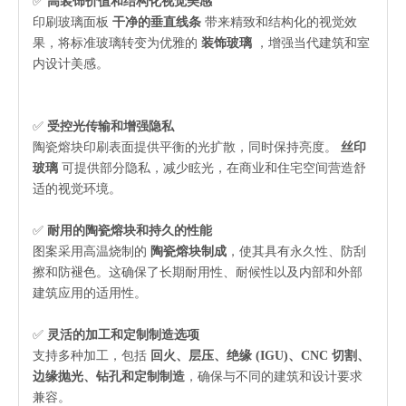
✅
高装饰价值和结构化视觉美感
印刷玻璃面板
干净的垂直线条
带来精致和结构化的视觉效
果，将标准玻璃转变为优雅的
装饰玻璃
，增强当代建筑和室
内设计美感。
✅
受控光传输和增强隐私
陶瓷熔块印刷表面提供平衡的光扩散，同时保持亮度。
丝印
玻璃
可提供部分隐私，减少眩光，在商业和住宅空间营造舒
适的视觉环境。
✅
耐用的陶瓷熔块和持久的性能
图案采用高温烧制的
陶瓷熔块制成
，使其具有永久性、防刮
擦和防褪色。这确保了长期耐用性、耐候性以及内部和外部
建筑应用的适用性。
✅
灵活的加工和定制制造选项
支持多种加工，包括
回火、层压、绝缘 (IGU)、CNC 切割、
边缘抛光、钻孔和定制制造
，确保与不同的建筑和设计要求
兼容。