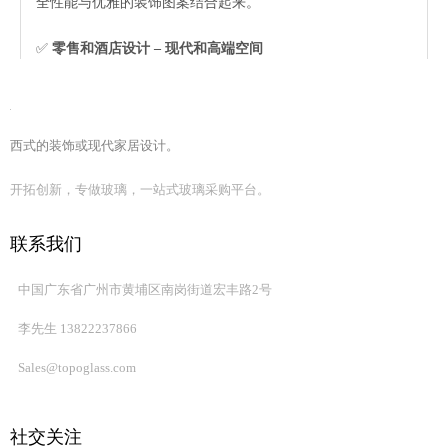
全性能与优雅的装饰图案结合起来。
✅
零售和酒店设计 – 现代和高端空间
印刷玻璃
非常适合酒店、购物中心、陈列室和商业室内装
饰，
通过简洁的线条、现代美学和精致的视觉效果增强了品
牌形象。
西式的装饰或现代家居设计。
✅
公共及商业空间——功能设计与审美情趣
陶瓷熔块玻璃
广泛应用于机场、办公楼、展览馆和公共环
开拓创新，专做玻璃，一站式玻璃采购平台。
境，
兼具功能性能和当代建筑表现力。
联系我们
✅
定制建筑解决方案 - 灵活的图案和设计选项
支持完全定制的
图案、行距、颜色、不透明度级别和尺寸
，
中国广东省广州市黄埔区南岗街道宏丰路2号
满足建筑师、设计师和开发人员的创意和技术要求。
李先生 13822237866
Sales@topoglass.com
主要规格：
产品编号
FG
社交关注