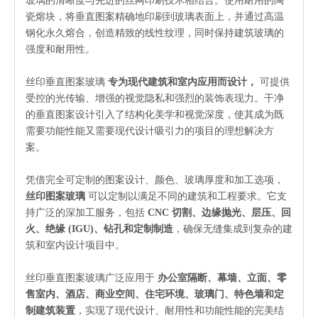
玻璃的清晰度与先进的丝网印刷技术相结合。使用耐用的陶
瓷熔块，将垂直图案精确地印刷到玻璃表面上，并通过高温
钢化永久熔合，创造精致的线性纹理，同时保持建筑玻璃的
强度和耐用性。
丝印垂直图案玻璃
专为现代建筑和室内应用而设计，
可提供
受控的光传输、增强的视觉隐私和强烈的装饰表现力。干净
的垂直图案设计引入了结构化美学和视觉深度，使其成为既
需要功能性能又需要现代设计吸引力的项目的理想解决方
案。
凭借完全可定制的图案设计、颜色、玻璃厚度和加工选项，
丝印图案玻璃
可以定制以满足不同的建筑和工程要求。它支
持广泛的深加工服务，包括
CNC 切割、边缘抛光、层压、回
火、绝缘 (IGU)、钻孔和定制制造
，确保无缝集成到复杂的建
筑和室内设计项目中。
丝印垂直图案玻璃广泛应用于
办公室隔断、幕墙、立面、零
售室内、酒店、商业空间、住宅环境、玻璃门、特色墙和定
制建筑装置
，实现了现代设计、耐用性和功能性能的完美结